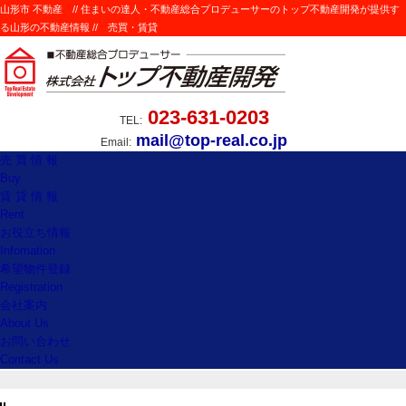
山形市 不動産 // 住まいの達人・不動産総合プロデューサーのトップ不動産開発が提供す
る山形の不動産情報 // 売買・賃貸
023-631-0203
TEL:
mail@top-real.co.jp
Email:
売 買 情 報
Buy
賃 貸 情 報
Rent
お役立ち情報
Infomation
希望物件登録
Registration
会社案内
About Us
お問い合わせ
Contact Us