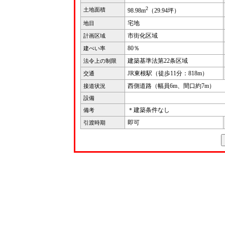
2
土地面積
98.98m
（29.94坪）
宅地
地目
市街化区域
計画区域
80％
建ぺい率
建築基準法第22条区域
法令上の制限
JR東根駅（徒歩11分：818m）
交通
西側道路（幅員6m、間口約7m）
接道状況
設備
＊建築条件なし
備考
即可
引渡時期